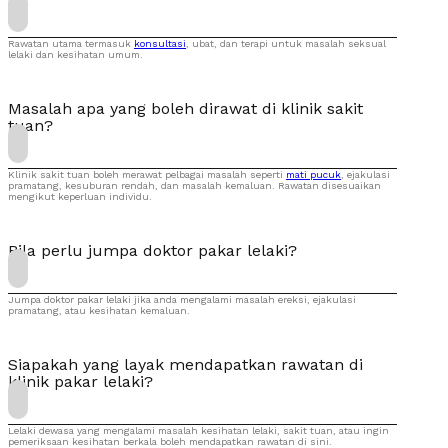
Rawatan utama termasuk
konsultasi
, ubat, dan terapi untuk masalah seksual
lelaki dan kesihatan umum.
Masalah apa yang boleh dirawat di klinik sakit
tuan?
Klinik sakit tuan boleh merawat pelbagai masalah seperti
mati pucuk
, ejakulasi
pramatang, kesuburan rendah, dan masalah kemaluan. Rawatan disesuaikan
mengikut keperluan individu.
Bila perlu jumpa doktor pakar lelaki?
Jumpa doktor pakar lelaki jika anda mengalami masalah ereksi, ejakulasi
pramatang, atau kesihatan kemaluan.
Siapakah yang layak mendapatkan rawatan di
klinik pakar lelaki?
Lelaki dewasa yang mengalami masalah kesihatan lelaki, sakit tuan, atau ingin
pemeriksaan kesihatan berkala boleh mendapatkan rawatan di sini.