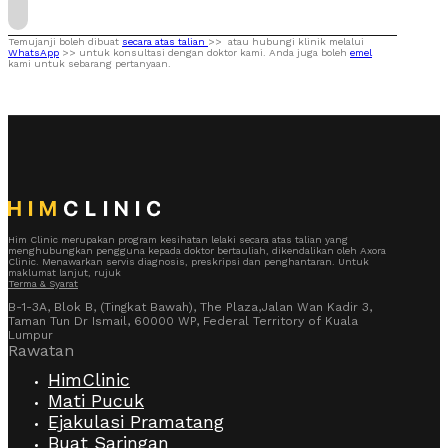
Temujanji boleh dibuat
secara atas talian
>>
atau hubungi klinik melalui
WhatsApp
>>
untuk konsultasi dengan doktor kami. Anda juga boleh
emel
kami untuk sebarang pertanyaan.
Him Clinic merupakan program kesihatan lelaki secara atas talian yang
menghubungkan pengguna kepada doktor bertauliah, dikendalikan oleh Axora
Clinic. Menawarkan servis diagnosis, preskripsi dan penghantaran. Untuk
maklumat lanjut, rujuk
Terma & Syarat
B-1-3A, Blok B, (Tingkat Bawah), The Plaza,Jalan Wan Kadir 3,
Taman Tun Dr Ismail, 60000 WP, Federal Territory of Kuala
Lumpur
Rawatan
HimClinic
Mati Pucuk
Ejakulasi Pramatang
Buat Saringan