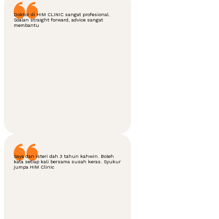
Doktor di HIM CLINIC sangat profesional.
Soalan straight forward, advice sangat
membantu
Saya dan isteri dah 3 tahun kahwin. Boleh
kata setiap kali bersama susah keras. Syukur
jumpa HIM Clinic