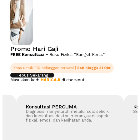
Promo Hari Gaji
FREE Konsultasi
+ Buku Fizikal “Bangkit Keras”
Khas untuk 100 pelanggan terawal |
Sah hingga 31 Okt
Tebus Sekarang
Masukkan kod:
HARIGAJI
di checkout
Konsultasi PERCUMA
Ko
Diagnosis menyeluruh melalui soal selidik
Ses
dan konsultasi doktor, merangkumi aspek
fizikal, emosi dan kesihatan anda.