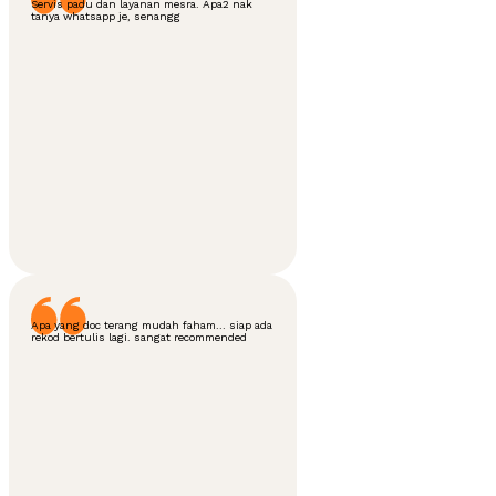
Servis padu dan layanan mesra. Apa2 nak
tanya whatsapp je, senangg
Apa yang doc terang mudah faham... siap ada
rekod bertulis lagi. sangat recommended