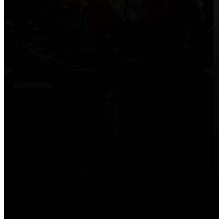
7 Tips Kekal Lama Di Ranjang
Lihat Lagi
PETUA TAHAN LAMA BERKESAN?