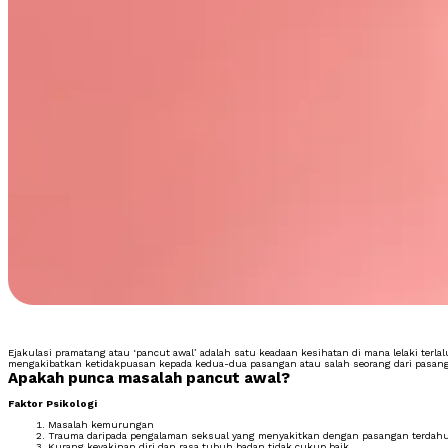
Ejakulasi pramatang atau ‘pancut awal’ adalah satu keadaan kesihatan di mana lelaki terl
mengakibatkan ketidakpuasan kepada kedua-dua pasangan atau salah seorang dari pasan
Apakah punca masalah pancut awal?
Faktor Psikologi
Masalah kemurungan
Trauma daripada pengalaman seksual yang menyakitkan dengan pasangan terdah
Kurang keyakinan diri dan rasa tubuh badan tidak cukup baik