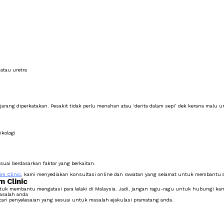
atau uretra
arang diperkatakan. Pesakit tidak perlu menahan atau ‘derita dalam sepi’ dek kerana malu 
kologi
uai berdasarkan faktor yang berkaitan.
im Clinic
, kami menyediakan konsultasi online dan rawatan yang selamat untuk membantu a
 Clinic
uk membantu mengatasi para lelaki di Malaysia. Jadi, jangan ragu-ragu untuk hubungi kam
asalah anda
ri penyelesaian yang sesuai untuk masalah ejakulasi pramatang anda.