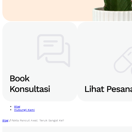
Blog
Hubungi Kami
Blog
/
Fakta Pancut Awal. Teruk Sangat Ke?