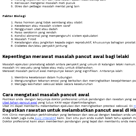
Kerisauan mengenai masalah mati pucuk
Stres dan pelbagai masalah mental yang lain
Faktor Biologi
Paras hormon yang tidak seimbang atau stabil
Kecederaan atau masalah sistem saraf
Penggunaan ubat atau dadah
Paras serotonin yang rendah
Kondisi abnormal yang mempengaruhi sistem ejakulatori
Masalah Tiroid
Keradangan atau jangkitan kepada organ reproduktif, khususnya bahagian prostat 
Diabetes dan/atau penyakit jantung
Kepentingan merawat masalah pancut awal bagi lelaki
Masalah ejakulasi pramatang adalah antara penyakit yang umum di kalangan lelaki namun j
masalah ini sesuatu yang taboo atau malu untuk dibahaskan.
Merawat masalah pancut awal mempunyai kesan yang signifikan. Antaranya ialah:
Membina keselarasan dalam hubungan
Mengurangkan tekanan emosi yang berkaitan dan meningkatkan kesejahteraan psi
Menjaga kesihatan seksual lelaki secara keseluruhan
Cara mengatasi masalah pancut awal
Pastikan anda dengan berjumpa doktor profesional untuk pandangan dan rawatan yang ses
Ubat tahan pancut awal
yang lulus KKM wajar dipertimbangkan.
Ubat ini dapat membantu melambatkan ejakulasi dan meningkatkan prestasi seksual. Di
H
Dapatkan rawatan untuk melambatkan pancut awal di Him
Him Clinic menyediakan perkhidmatan yang berkesan dan sesuai dengan keadaan anda unt
Anda boleh juga cuba
kuiz interaktif
kami. Dari situ pun anda sudah boleh tahu apakah m
Doktor profesional kami akan memberikan pandangan yang tepat dan membantu anda menca