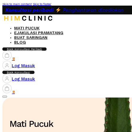
Skip to main content
Skip to footer
Konsultasi peribadi
Penghantaran disediakan
MATI PUCUK
EJAKULASI PRAMATANG
BUAT SARINGAN
BLOG
Book Konsultasi Peribadi
0
Log Masuk
Book Konsultasi
Log Masuk
0