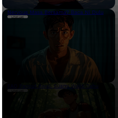
Nervous Masa Bersama? Baca Ni Dulu
Lihat Lagi
FAQ Pancut Awal. Suami Wajib Tahu
Lihat Lagi